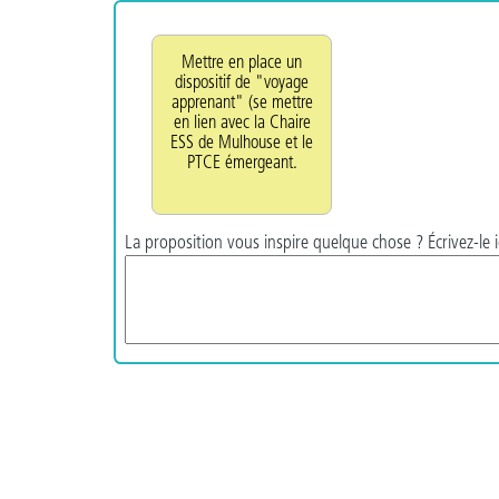
Mettre en place un
dispositif de "voyage
apprenant" (se mettre
en lien avec la Chaire
ESS de Mulhouse et le
PTCE émergeant.
La proposition vous inspire quelque chose ? Écrivez-le i