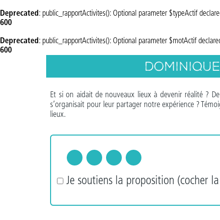
Deprecated
: public_rapportActivites(): Optional parameter $typeActif declar
600
Deprecated
: public_rapportActivites(): Optional parameter $motActif declar
600
Dominique 
Et si on aidait de nouveaux lieux à devenir réalité ? 
s’organisait pour leur partager notre expérience ? Témoi
lieux.
Je soutiens la proposition (cocher la