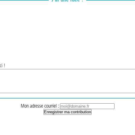
J’ai une idée !
ci !
Mon adresse courriel :